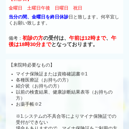
金曜日 土曜日午後 日曜日 祝日
当分の間、金曜日を終日休診
日と致します。何卒宜し
くお願い致します。
初診の方
の受付は、
午前は12時まで
、
午
備考：
後は18時30分まで
となっております。
【来院時必要なもの】
マイナ保険証
または資格確認書※1
各種医療証
（
お持ちの方）
紹介状（
お持ちの方）
以前の検査結果、健康診断結果表等
（
お持ちの
方）
お薬手帳※2
※1.システムの不具合等によりマイナ保険証での
受付ができない
場合もありますので、マイナ保険証をご利用の方