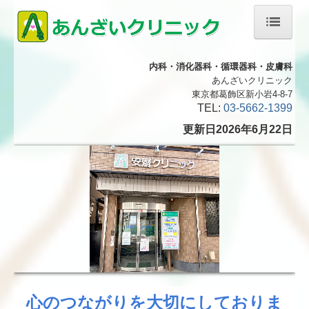
ホーム
内科・消化器科・循環器科・皮膚科
あんざいクリニック
院長紹介
東京都葛飾区新小岩4-8-7
TEL:
03-5662-1399
診療のご案内
更新日2026年6月22
日
胃・食道内視鏡検査
大腸内視鏡検査について
超音波(エコー)検査
予防接種について
健康診断について
心のつながりを大切にしておりま
交通案内