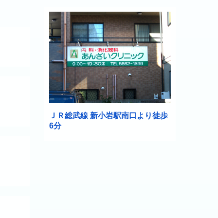
ＪＲ総武線 新小岩駅南口
より徒歩
6分