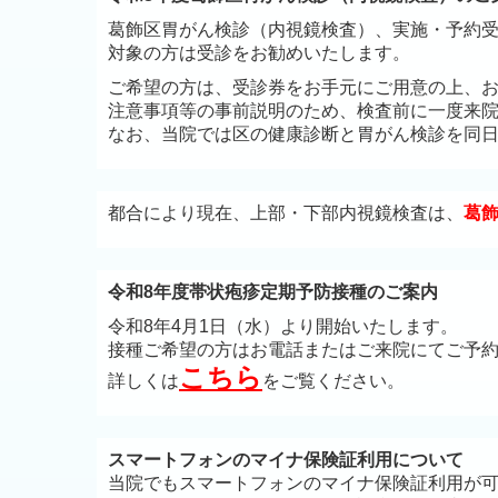
葛飾区胃がん検診（内視鏡検査）、実施・予約
対象の方は受診をお勧めいたします。
ご希望の方は、受診券をお手元にご用意の上、
注意事項等の事前説明のため、検査前に一度来
なお、当院では区の健康診断と胃がん検診を同
都合により現在、上部・下部内視鏡検査は、
葛
令和8年度帯状疱疹定期予防接種のご案内
令和8年4月1日（水）より開始いたします。
接種ご希望の方は
お電話
またはご来院にてご予
こちら
詳しくは
をご覧ください。
スマートフォンのマイナ保険証利用について
当院でもスマートフォンのマイナ保険証利用が