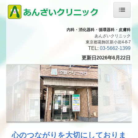
ホーム
内科・消化器科・循環器科・皮膚科
あんざいクリニック
院長紹介
東京都葛飾区新小岩4-8-7
TEL:
03-5662-1399
診療のご案内
更新日2026年6月22
日
胃・食道内視鏡検査
大腸内視鏡検査について
超音波(エコー)検査
予防接種について
健康診断について
心のつながりを大切にしておりま
交通案内