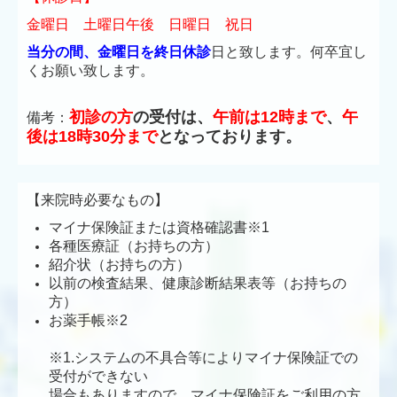
金曜日 土曜日午後 日曜日 祝日
当分の間、金曜日を終日休診
日と致します。何卒宜し
くお願い致します。
初診の方
の受付は、
午前は12時まで
、
午
備考：
後は18時30分まで
となっております。
【来院時必要なもの】
マイナ保険証
または資格確認書※1
各種医療証
（
お持ちの方）
紹介状（
お持ちの方）
以前の検査結果、健康診断結果表等
（
お持ちの
方）
お薬手帳※2
※1.システムの不具合等によりマイナ保険証での
受付ができない
場合もありますので、マイナ保険証をご利用の方